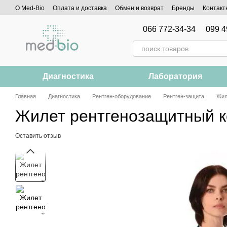
Перейти к основному контенту
О Med-Bio
Оплата и доставка
Обмен и возврат
Бренды
Контакт
066 772-34-34
099 4
Диагностика
Лаборатория
Главная
Диагностика
Рентген-оборудование
Рентген-защита
Жил
Жилет рентгенозащитный к
Оставить отзыв