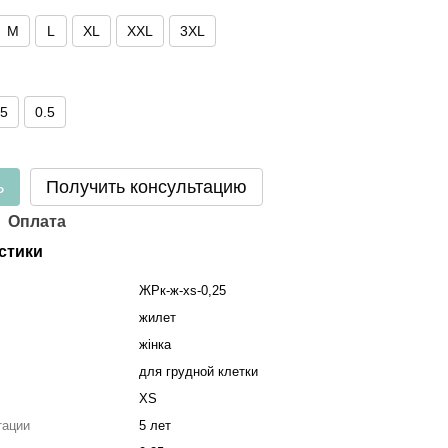
M
L
XL
XXL
3XL
35
0.5
ь
Получить консультацию
Оплата
стики
ЖРк-ж-xs-0,25
жилет
жінка
для грудной клетки
XS
тации
5 лет