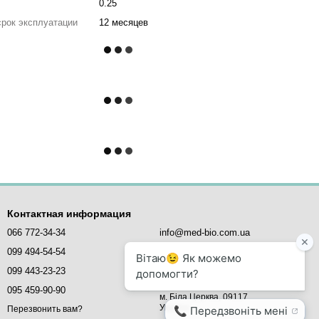
0.25
срок эксплуатации
12 месяцев
Контактная информация
066 772-34-34
info@med-bio.com.ua
099 494-54-54
MED-BIO - медичне обладнання,
099 443-23-23
вул. Млинова, 5,
офіс 21
095 459-90-90
м. Біла Церква, 09117
Україна
Перезвонить вам?