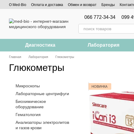
Перейти к основному контенту
О Med-Bio
Оплата и доставка
Обмен и возврат
Бренды
Контакт
066 772-34-34
099 4
Диагностика
Лаборатория
Главная
Лаборатория
Глюкометры
Глюкометры
Микроскопы
НОВИНКА
Лабораторные центрифуги
Биохимическое
оборудование
Гематология
Анализаторы электролитов
и газов крови