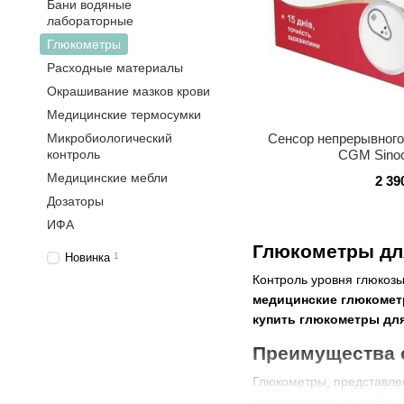
Бани водяные
лабораторные
Глюкометры
Расходные материалы
Окрашивание мазков крови
Медицинские термосумки
Микробиологический
Сенсор непрерывного
контроль
CGM Sinoc
Медицинские мебли
2 39
Дозаторы
ИФА
Глюкометры дл
Новинка
1
Контроль уровня глюкоз
медицинские глюкоме
купить глюкометры для
Преимущества 
Глюкометры, представлен
современным сенсорам о