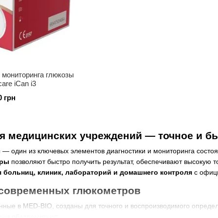
 мониторинга глюкозы
are iCan i3
0 грн
я медицинских учреждений — точное и б
ы — один из ключевых элементов диагностики и мониторинга сост
тры
позволяют быстро получить результат, обеспечивают высокую т
 больниц, клиник, лабораторий и домашнего контроля
с офици
современных глюкометров
ные в MED-BIO, созданы для точного и воспроизводимого определ
ни обеспечивают: