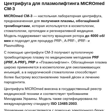
Центрифуга для плазмолифтинга MICROmed
CM-3
MICROmed CM-3
— настольная лабораторная центрифуга,
предназначенная для
получения плазмы, обогащённой
тромбоцитами
, которая используется в косметологии,
стоматологии, ортопедии и регенеративной медицине.
Модель поддерживает частоту вращения ротора
до 4000 об/
мин
и подходит для процедур PRP-, A-PRF-, iPRF- и
Plasmolifting.
С помощью центрифуги CM-3 получают аутологичную
тромбоцитарную плазму по медицинским методикам
PRF
(iPRF, A-PRF), PRP
и «Плазмолифтинг». Обогащённая плазма
широко применяется в косметологии для омолаживающих
инъекций, а в хирургической стоматологии способствует
более быстрому восстановлению тканей дёсен и лечению
пародонтита.
Центрифуга MICROmed внесена в государственный реестр
медицинской техники и соответствует требованиям
Минздрава Украины. Модель также сертифицирована по
международному стандарту
ISO 13485:2003
.
Управление осуществляется с помощью электронного блока: