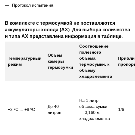
Протокол испытания.
В комплекте с термосумкой не поставляются
аккумуляторы холода (АХ). Для выбора количества
и типа АХ представлена информация в таблице.
Соотношение
полезного
Объем
Температурный
объема
Прибли
камеры
режим
термосумки, к
пропор
термосумки
объему
хладоэлемента
На 1 литр
До 40
объема сумки
+2 ºС ... +8 ºС
1/6
литров
— 0,160 л.
хладоэлемента