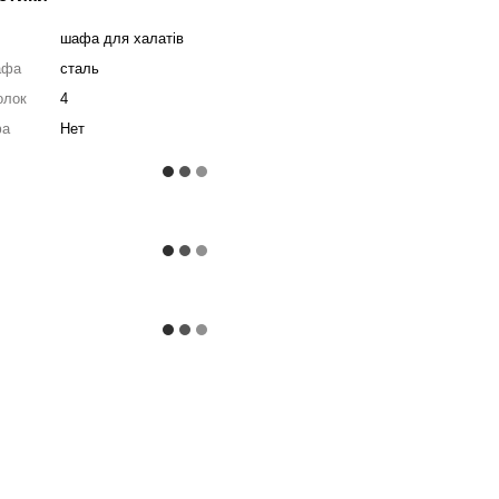
шафа для халатів
афа
сталь
олок
4
фа
Нет