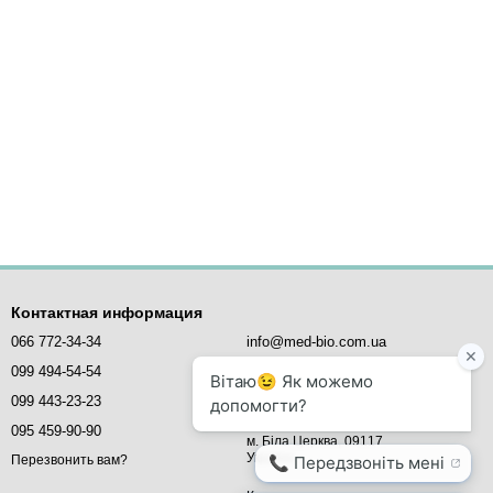
Контактная информация
066 772-34-34
info@med-bio.com.ua
099 494-54-54
MED-BIO - медичне обладнання,
099 443-23-23
вул. Млинова, 5,
офіс 21
095 459-90-90
м. Біла Церква, 09117
Україна
Перезвонить вам?