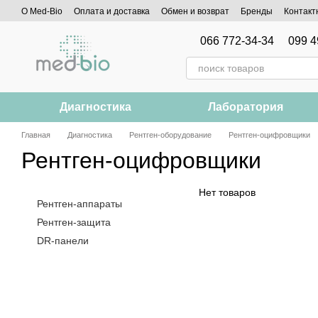
Перейти к основному контенту
О Med-Bio
Оплата и доставка
Обмен и возврат
Бренды
Контакт
066 772-34-34
099 4
Диагностика
Лаборатория
Главная
Диагностика
Рентген-оборудование
Рентген-оцифровщики
Рентген-оцифровщики
Нет товаров
Рентген-аппараты
Рентген-защита
DR-панели