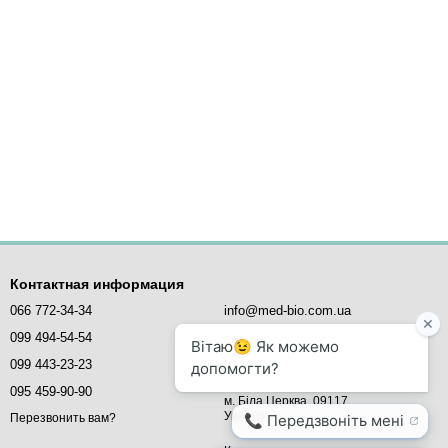
Контактная информация
066 772-34-34
info@med-bio.com.ua
099 494-54-54
MED-BIO - медичне обладнання,
099 443-23-23
вул. Млинова, 5,
офіс 21
095 459-90-90
м. Біла Церква, 09117
Україна
Перезвонить вам?