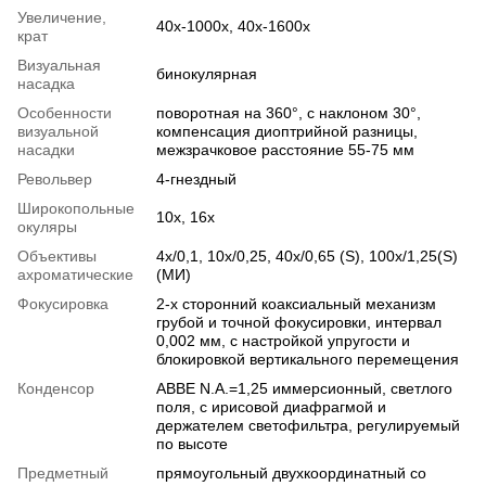
Увеличение,
40х-1000х, 40х-1600х
крат
Визуальная
бинокулярная
насадка
Особенности
поворотная на 360°, с наклоном 30°,
визуальной
компенсация диоптрийной разницы,
насадки
межзрачковое расстояние 55-75 мм
Револьвер
4-гнездный
Широкопольные
10х, 16х
окуляры
Объективы
4х/0,1, 10х/0,25, 40х/0,65 (S), 100х/1,25(S)
ахроматические
(МИ)
Фокусировка
2-х сторонний коаксиальный механизм
грубой и точной фокусировки, интервал
0,002 мм, с настройкой упругости и
блокировкой вертикального перемещения
Конденсор
ABBE N.A.=1,25 иммерсионный, светлого
поля, с ирисовой диафрагмой и
держателем светофильтра, регулируемый
по высоте
Предметный
прямоугольный двухкоординатный со