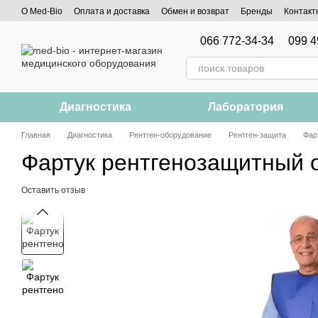
Перейти к основному контенту
О Med-Bio
Оплата и доставка
Обмен и возврат
Бренды
Контакт
066 772-34-34
099 4
Диагностика
Лаборатория
Главная
Диагностика
Рентген-оборудование
Рентген-защита
Фар
Фартук рентгенозащитный 
Оставить отзыв