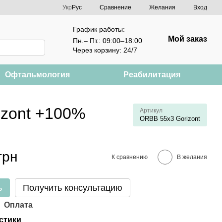
Сравнение
Укр
Рус
Желания
Вход
График работы:
Мой заказ
Пн.– Пт.: 09:00–18:00
Через корзину: 24/7
Офтальмология
Реабилитация
izont +100%
Артикул
ORBB 55x3 Gorizont
грн
К сравнению
В желания
ь
Получить консультацию
Оплата
стики