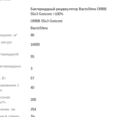
Бактерицидный рециркулятор BactoSfera ORBB
55x3 Gorizont +100%
ORBB 55x3 Gorizont
BactoSfera
ещения, м²
90
 ресурс
16000
ктерицидной
55
актерицидных
3
, Вт
57
раживания 1
40
ек
ускная
200
м³/ч
чения, нм
254
емый таймер
Да