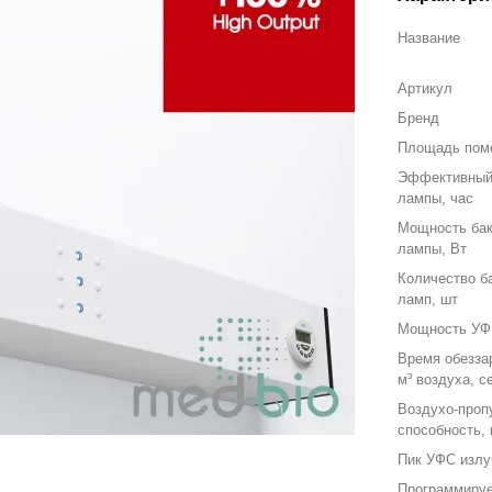
Название
Артикул
Бренд
Площадь пом
Эффективный
лампы, час
Мощность ба
лампы, Вт
Количество б
ламп, шт
Мощность УФ
Время обезза
м³ воздуха, с
Воздухо-проп
способность, 
Пик УФС излу
Программиру