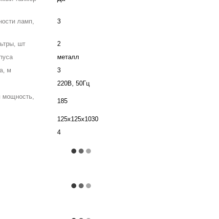
ности ламп,
3
ьтры, шт
2
пуса
металл
а, м
3
220В, 50Гц
 мощность,
185
125х125х1030
4