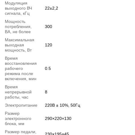
Модуляция
выходного ВЧ
22±2,2
сигнала, кГц
Мощность
потребления,
300
ВА, не более
Максимальная
выходная
120
мощность, Вт
Время
восстановления
рабочего
0.5
режима после
включения, мин
Время
непрерывной
8
работы, час
Электропитание
220В ± 10%, 50Гц
Размер
электронного
290×220×130
блока, мм
Размер педали,
230×195×45