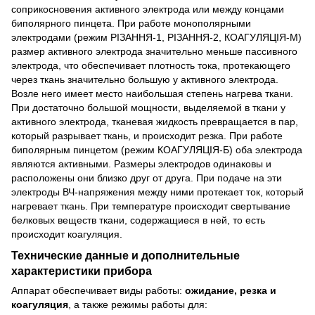
соприкосновения активного электрода или между концами
биполярного пинцета. При работе монополярными
электродами (режим РІЗАННЯ-1, РІЗАННЯ-2, КОАГУЛЯЦІЯ-М)
размер активного электрода значительно меньше пассивного
электрода, что обеспечивает плотность тока, протекающего
через ткань значительно большую у активного электрода.
Возле него имеет место наибольшая степень нагрева ткани.
При достаточно большой мощности, выделяемой в ткани у
активного электрода, тканевая жидкость превращается в пар,
который разрывает ткань, и происходит резка. При работе
биполярным пинцетом (режим КОАГУЛЯЦІЯ-Б) оба электрода
являются активными. Размеры электродов одинаковы и
расположены они близко друг от друга. При подаче на эти
электроды ВЧ-напряжения между ними протекает ток, который
нагревает ткань. При температуре происходит свертывание
белковых веществ ткани, содержащиеся в ней, то есть
происходит коагуляция.
Технические данные и дополнительные
характеристики прибора
Аппарат обеспечивает виды работы:
ожидание, резка и
коагуляция
, а также режимы работы для: