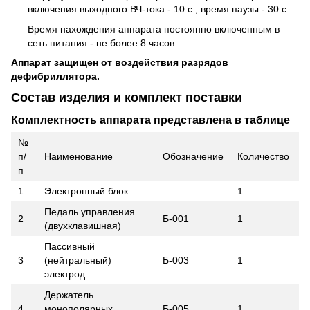
включения выходного ВЧ-тока - 10 с., время паузы - 30 с.
Время нахождения аппарата постоянно включенным в
сеть питания - не более 8 часов.
Аппарат защищен от воздействия разрядов
дефибриллятора.
Состав изделия и комплект поставки
Комплектность аппарата представлена в таблице
№
п/
Наименование
Обозначение
Количество
п
1
Электронный блок
1
Педаль управления
2
Б-001
1
(двухклавишная)
Пассивный
3
(нейтральный)
Б-003
1
электрод
Держатель
4
монополярных
Б-005
1