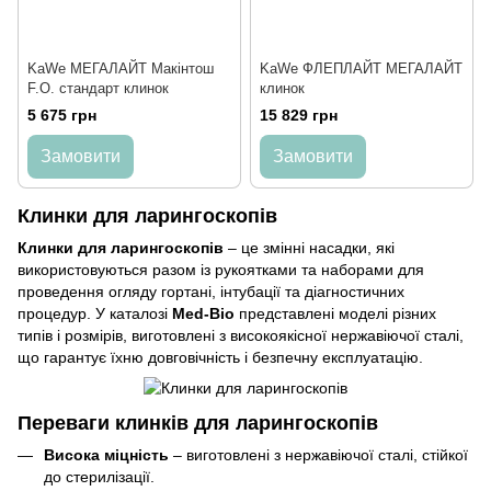
KaWe МЕГАЛАЙТ Макінтош
KaWe ФЛЕПЛАЙТ МЕГАЛАЙТ
F.O. cтандарт клинок
клинок
5 675 грн
15 829 грн
Замовити
Замовити
Клинки для ларингоскопів
Клинки для ларингоскопів
– це змінні насадки, які
використовуються разом із рукоятками та наборами для
проведення огляду гортані, інтубації та діагностичних
процедур. У каталозі
Med-Bio
представлені моделі різних
типів і розмірів, виготовлені з високоякісної нержавіючої сталі,
що гарантує їхню довговічність і безпечну експлуатацію.
Переваги клинків для ларингоскопів
Висока міцність
– виготовлені з нержавіючої сталі, стійкої
до стерилізації.