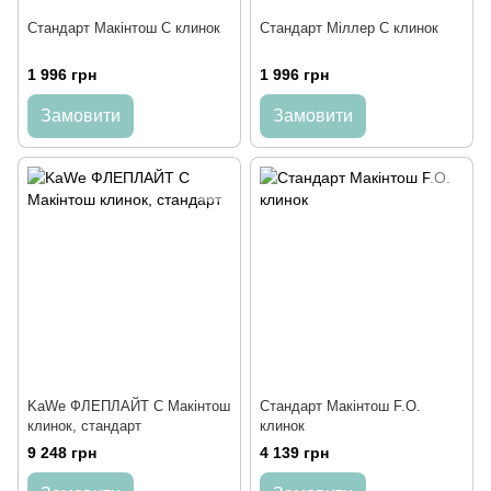
Cтандарт Макінтош C клинок
Cтандарт Міллер C клинок
1 996 грн
1 996 грн
Замовити
Замовити
KaWe ФЛЕПЛАЙТ C Макінтош
Cтандарт Макінтош F.O.
клинок, стандарт
клинок
9 248 грн
4 139 грн