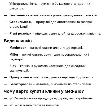
Універсальність
– сумісні з більшістю стандартних
рукояток.
Безпечність
– виключають ризик травмування пацієнта.
Стерильність
– придатні для автоклавної та газової
стерилізації.
Різні розміри
– підходять для дітей та дорослих пацієнтів.
Види клинків
Macintosh
– вигнуті клинки для огляду гортані.
Miller
– прямі клинки, зручні для новонароджених і
педіатрії.
Flex
– клинки з рухомою частиною для складних
маніпуляцій.
Одноразові
– пластикові, для невідкладної допомоги.
Багаторазові
– металеві, з можливістю стерилізації.
Чому варто купити клинки у Med-Bio?
✔️ Сертифікована продукція від провідних виробників.
✔️ Вибір різних типів та розмірів.