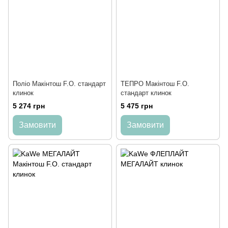
Поліо Макінтош F.O. cтандарт
ТЕПРО Макінтош F.O.
клинок
cтандарт клинок
5 274 грн
5 475 грн
Замовити
Замовити