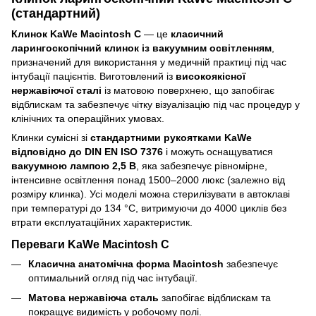
(стандартний)
Клинок KaWe Macintosh C
— це
класичний
ларингоскопічний клинок із вакуумним освітленням
,
призначений для використання у медичній практиці під час
інтубації пацієнтів. Виготовлений із
високоякісної
нержавіючої сталі
із матовою поверхнею, що запобігає
відблискам та забезпечує чітку візуалізацію під час процедур у
клінічних та операційних умовах.
Клинки сумісні зі
стандартними рукоятками KaWe
відповідно до DIN EN ISO 7376
і можуть оснащуватися
вакуумною лампою 2,5 В
, яка забезпечує рівномірне,
інтенсивне освітлення понад 1500–2000 люкс (залежно від
розміру клинка). Усі моделі можна стерилізувати в автоклаві
при температурі до 134 °C, витримуючи до 4000 циклів без
втрати експлуатаційних характеристик.
Переваги KaWe Macintosh C
Класична анатомічна форма Macintosh
забезпечує
оптимальний огляд під час інтубації.
Матова нержавіюча сталь
запобігає відблискам та
покращує видимість у робочому полі.