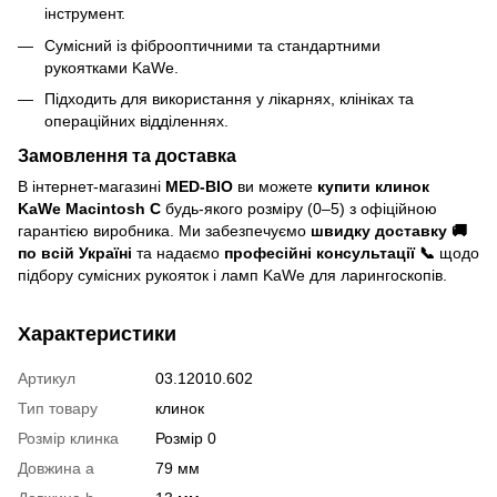
інструмент.
Сумісний із фіброоптичними та стандартними
рукоятками KaWe.
Підходить для використання у лікарнях, клініках та
операційних відділеннях.
Замовлення та доставка
В інтернет-магазині
MED-BIO
ви можете
купити клинок
KaWe Macintosh C
будь-якого розміру (0–5) з офіційною
гарантією виробника. Ми забезпечуємо
швидку доставку 🚚
по всій Україні
та надаємо
професійні консультації 📞
щодо
підбору сумісних рукояток і ламп KaWe для ларингоскопів.
Характеристики
Артикул
03.12010.602
Тип товару
клинок
Розмір клинка
Розмір 0
Довжина а
79 мм