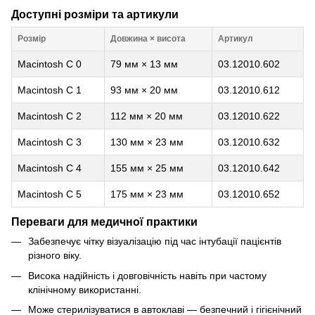
Доступні розміри та артикули
Розмір
Довжина × висота
Артикул
Macintosh C 0
79 мм × 13 мм
03.12010.602
Macintosh C 1
93 мм × 20 мм
03.12010.612
Macintosh C 2
112 мм × 20 мм
03.12010.622
Macintosh C 3
130 мм × 23 мм
03.12010.632
Macintosh C 4
155 мм × 25 мм
03.12010.642
Macintosh C 5
175 мм × 23 мм
03.12010.652
Переваги для медичної практики
Забезпечує чітку візуалізацію під час інтубації пацієнтів
різного віку.
Висока надійність і довговічність навіть при частому
клінічному використанні.
Може стерилізуватися в автоклаві — безпечний і гігієнічний