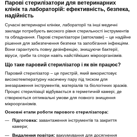
Парові стерилізатори для ветеринарних
клінік та лабораторій: ефективність, безпека,
надійність
Сучасні ветеринарні клініки, лабораторії та інші медичні
заклади потребують високого рівня стерильності інструментів
та обладнання. Парові стерилізатори (автоклави) – це надійне
рішення для забезпечення безпеки та запобігання інфекціям.
Вони гарантують повну дезінфекцію, знищуючи бактерії,
віруси, гриби та спори навіть найстійкіших мікроорганізмів.
Що таке паровий стерилізатор і як він працює?
Паровий стерилізатор – це пристрій, який використовує
високотемпературну насичену пару під тиском для
знезараження інструментів, матеріалів та біологічних зразків.
Процес стерилізації відбувається в герметичній камері, де
створюються оптимальні умови для повного знищення
мікроорганізмів.
Основні етапи роботи парового стерилізатора:
Підготовка:
завантаження інструментів та закриття
камери;
Видалення повітря:
вакуумування для досягнення