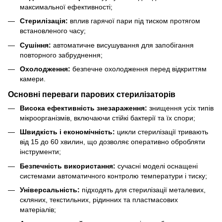
максимальної ефективності;
Стерилізація:
вплив гарячої пари під тиском протягом
встановленого часу;
Сушіння:
автоматичне висушування для запобігання
повторного забруднення;
Охолодження:
безпечне охолодження перед відкриттям
камери.
Основні переваги парових стерилізаторів
Висока ефективність знезараження:
знищення усіх типів
мікроорганізмів, включаючи стійкі бактерії та їх спори;
Швидкість і економічність:
цикли стерилізації тривають
від 15 до 60 хвилин, що дозволяє оперативно обробляти
інструменти;
Безпечність використання:
сучасні моделі оснащені
системами автоматичного контролю температури і тиску;
Універсальність:
підходять для стерилізації металевих,
скляних, текстильних, рідинних та пластмасових
матеріалів;