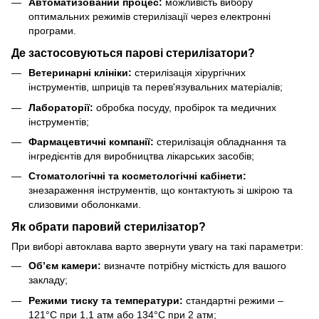
Автоматизований процес:
можливість вибору
оптимальних режимів стерилізації через електронні
програми.
Де застосовуються парові стерилізатори?
Ветеринарні клініки:
стерилізація хірургічних
інструментів, шприців та перев'язувальних матеріалів;
Лабораторії:
обробка посуду, пробірок та медичних
інструментів;
Фармацевтичні компанії:
стерилізація обладнання та
інгредієнтів для виробництва лікарських засобів;
Стоматологічні та косметологічні кабінети:
знезараження інструментів, що контактують зі шкірою та
слизовими оболонками.
Як обрати паровий стерилізатор?
При виборі автоклава варто звернути увагу на такі параметри:
Об’єм камери:
визначте потрібну місткість для вашого
закладу;
Режими тиску та температури:
стандартні режими –
121°C при 1,1 атм або 134°C при 2 атм;