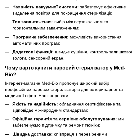
Наявність вакуумної системи:
забезпечує ефективне
видалення повітря для покращення стерилізації;
Тип завантаження:
вибір між вертикальним та
горизонтальним завантаженням;
Програмне забезпечення:
можливість використання
автоматичних програм;
Додаткові функції:
швидке сушіння, контроль залишкової
вологи, сенсорний екран.
Чому варто купити паровий стерилізатор у Med-
Bio?
Інтернет-магазин Med-Bio пропонує широкий вибір
професійних парових стерилізаторів для ветеринарної та
медичної сфер. Наші переваги:
Якість та надійність:
обладнання сертифіковане та
відповідає міжнародним стандартам;
Офіційна гарантія та сервісне обслуговування:
ми
забезпечуємо підтримку та ремонт техніки;
Швидка доставка:
співпраця з перевіреними