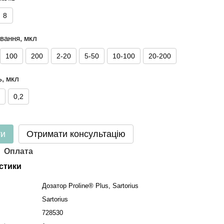
8
вання, мкл
100
200
2-20
5-50
10-100
20-200
ь, мкл
1
0,2
ти
Отримати консультацію
Оплата
стики
Дозатор Proline® Plus, Sartorius
Sartorius
728530