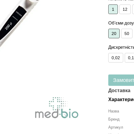
1
12
Об'єми дозу
20
50
Дискретніст
0,02
0,
Замови
Доставка
Характери
Назва
Бренд
Артикул