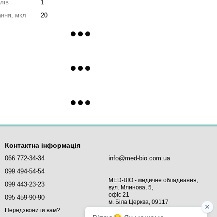
алів
1
ання, мкл
20
Контактна інформація
066 772-34-34
info@med-bio.com.ua
099 494-54-54
MED-BIO - медичне обладнання,
099 443-23-23
вул. Млинова, 5,
офіс 21
095 459-90-90
м. Біла Церква, 09117
Україна
Передзвонити вам?