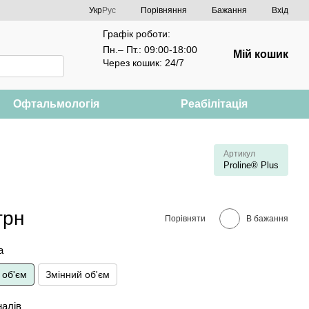
Порівняння
Укр
Рус
Бажання
Вхід
Графік роботи:
Пн.– Пт.: 09:00-18:00
Мій кошик
Через кошик: 24/7
Офтальмологія
Реабілітація
Артикул
Proline® Plus
грн
Порівняти
В бажання
а
 об'єм
Змінний об'єм
налів