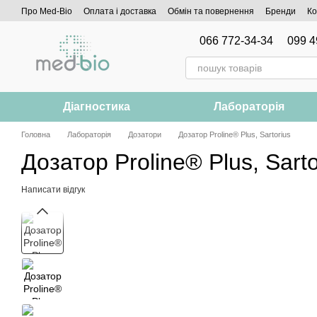
Перейти до основного контенту
Про Med-Bio
Оплата і доставка
Обмін та повернення
Бренди
Ко
066 772-34-34
099 4
Діагностика
Лабораторія
Головна
Лабораторія
Дозатори
Дозатор Proline® Plus, Sartorius
Дозатор Proline® Plus, Sarto
Написати відгук