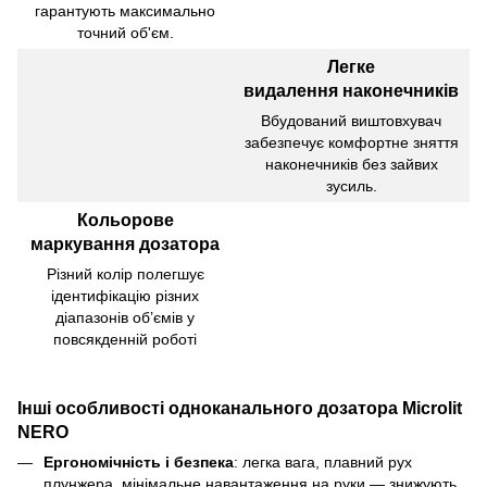
гарантують максимально
точний об'єм.
Легке
видалення наконечників
Вбудований виштовхувач
забезпечує комфортне зняття
наконечників без зайвих
зусиль.
Кольорове
маркування дозатора
Різний колір полегшує
ідентифікацію різних
діапазонів об’ємів у
повсякденній роботі
Інші особливості одноканального дозатора Microlit
NERO
Ергономічність і безпека
: легка вага, плавний рух
плунжера, мінімальне навантаження на руки — знижують