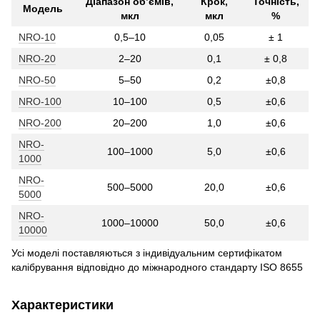
Діапазон об’ємів,
Крок,
Точність,
Модель
мкл
мкл
%
NRO-10
0,5–10
0,05
± 1
NRO-20
2–20
0,1
± 0,8
NRO-50
5–50
0,2
±0,8
NRO-100
10–100
0,5
±0,6
NRO-200
20–200
1,0
±0,6
NRO-
100–1000
5,0
±0,6
1000
NRO-
500–5000
20,0
±0,6
5000
NRO-
1000–10000
50,0
±0,6
10000
Усі моделі поставляються з індивідуальним сертифікатом
калібрування відповідно до міжнародного стандарту ISO 8655
Характеристики