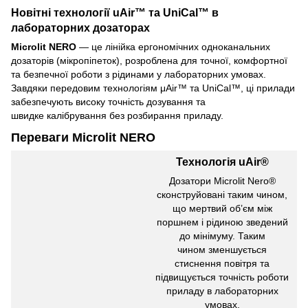
Новітні технології uAir™ та UniCal™ в
лабораторних дозаторах
Microlit NERO
— це лінійка ергономічних одноканальних
дозаторів (мікропіпеток), розроблена для точної, комфортної
та безпечної роботи з рідинами у лабораторних умовах.
Завдяки передовим технологіям μAir™ та UniCal™, ці прилади
забезпечують високу точність дозування та
швидке калібрування без розбирання приладу.
Переваги Microlit NERO
Технологія uAir®
Дозатори Microlit Nero®
сконструйовані таким чином,
що мертвий об’єм між
поршнем і рідиною зведений
до мінімуму. Таким
чином зменшується
стиснення повітря та
підвищується точність роботи
приладу в лабораторних
умовах.