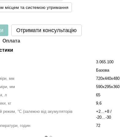
им місцем та системою утримання
ти
Отримати консультацію
Оплата
стики
3.065.100
Базова
міри, мм
720х440х480
міри, мм
590х295х360
м, л
65
ки, кг
9,6
й режим, °С (залежно від акумуляторів
+2…+8 /
-20…-30
мператури, годин
72