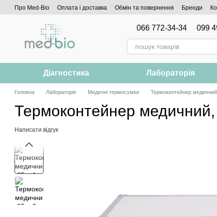
Перейти до основного контенту
Про Med-Bio
Оплата і доставка
Обмін та повернення
Бренди
Ко
066 772-34-34
099 4
Діагностика
Лабораторія
Головна
Лабораторія
Медичні термосумки
Термоконтейнер медичний,
Термоконтейнер медичний,
Написати відгук