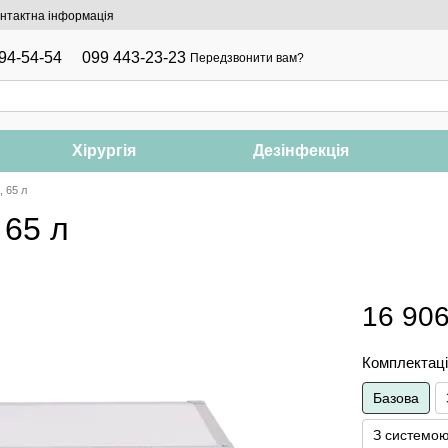
нтактна інформація
94-54-54
099 443-23-23
Передзвонити вам?
Хірургія
Дезінфекція
 65 л
 65 л
16 906
Комплектац
Базова
З системо