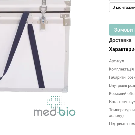
З монтажн
Замови
Доставка
Характери
Артикул
Комплектація
Габаритні роз
Внутрішні роз
Корисний об'є
Вага термосум
Температурни
холоду)
Підтримка те