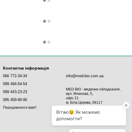
Контактна інформація
066 772-34-34
info@med-bio.com.ua
099 494-54-54
MED-BIO - медичне обладнання,
099 443-23-23
вул. Млинова, 5,
офіс 21
095 459-90-90
м. Біла Церква, 09117
Україна
Передзвонити вам?
Мапа проїзду