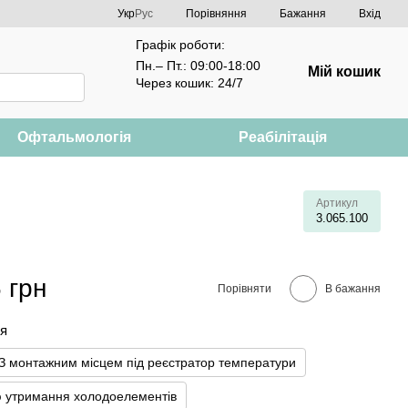
Порівняння
Укр
Рус
Бажання
Вхід
Графік роботи:
Пн.– Пт.: 09:00-18:00
Мій кошик
Через кошик: 24/7
Офтальмологія
Реабілітація
Артикул
3.065.100
 грн
Порівняти
В бажання
ія
З монтажним місцем під реєстратор температури
ю утримання холодоелементів