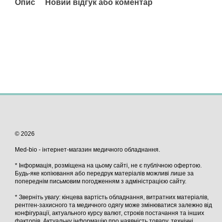
Опис
Новий відгук або коментар
© 2026
Med-bio - інтернет-магазин медичного обладнання.
* Інформація, розміщена на цьому сайті, не є публічною офертою.
Будь-яке копіювання або передрук матеріалів можливі лише за
попереднім письмовим погодженням з адміністрацією сайту.
* Зверніть увагу: кінцева вартість обладнання, витратних матеріалів,
рентген-захисного та медичного одягу може змінюватися залежно від
конфігурації, актуального курсу валют, строків постачання та інших
факторів. Актуальну інформацію про наявність товару, технічні