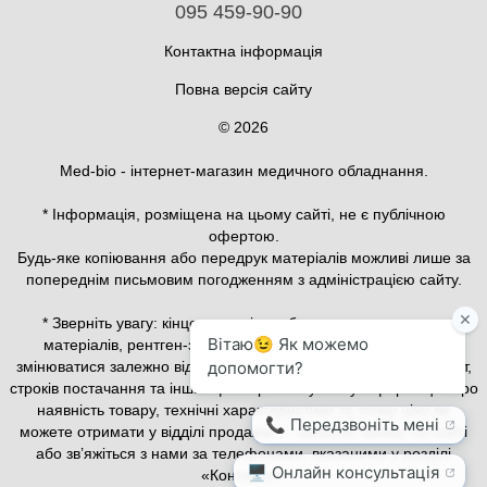
095 459-90-90
Контактна інформація
Повна версія сайту
© 2026
Med-bio - інтернет-магазин медичного обладнання.
* Інформація, розміщена на цьому сайті, не є публічною
офертою.
Будь-яке копіювання або передрук матеріалів можливі лише за
попереднім письмовим погодженням з адміністрацією сайту.
* Зверніть увагу: кінцева вартість обладнання, витратних
матеріалів, рентген-захисного та медичного одягу може
змінюватися залежно від конфігурації, актуального курсу валют,
строків постачання та інших факторів. Актуальну інформацію про
наявність товару, технічні характеристики та точну ціну ви
можете отримати у відділі продажів — залиште заявку на сайті
або зв’яжіться з нами за телефонами, вказаними у розділі
«Контакти».