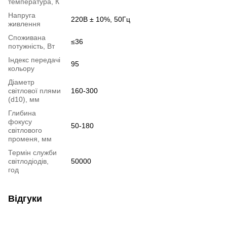
температура, К
Напруга
220В ± 10%, 50Гц
живлення
Споживана
≤36
потужність, Вт
Індекс передачі
95
кольору
Діаметр
світлової плями
160-300
(d10), мм
Глибина
фокусу
50-180
світлового
променя, мм
Термін служби
світлодіодів,
50000
год
Відгуки