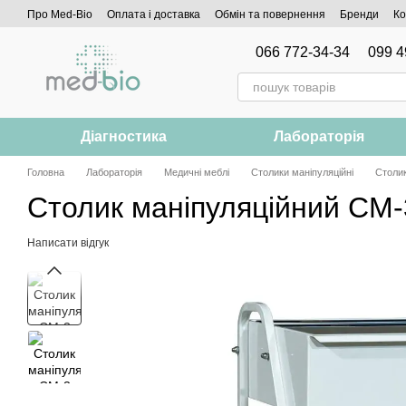
Перейти до основного контенту
Про Med-Bio
Оплата і доставка
Обмін та повернення
Бренди
Ко
066 772-34-34
099 4
Діагностика
Лабораторія
Головна
Лабораторія
Медичні меблі
Столики маніпуляційні
Столик
Столик маніпуляційний СМ-3
Написати відгук