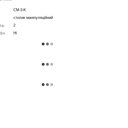
СМ-3-K
столик маніпуляційний
иць
2
йфа
Ні