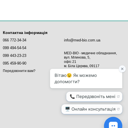
Контактна інформація
066 772-34-34
info@med-bio.com.ua
099 494-54-54
MED-BIO - медичне обладнання,
099 443-23-23
вул. Млинова, 5,
офіс 21
095 459-90-90
м. Біла Церква, 09117
Україна
Передзвонити вам?
Мапа проїзду