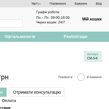
Порівняння
Укр
Рус
Бажання
Вхід
Графік роботи:
Пн.– Пт.: 09:00-18:00
Мій кошик
Через кошик: 24/7
Офтальмологія
Реабілітація
Артикул
СМ-3-K
грн
Порівняти
В бажання
ти
Отримати консультацію
Оплата
стики