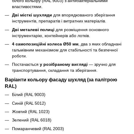
білого кольору (RAL 9003) з антибактеріальними
властивостями.
Дві місткі шухляди
для впорядкованого зберігання
інструментів, препаратів і витратних матеріалів.
Дві металеві полиці
для розміщення основного
інструментарію, контейнерів або лотків.
4 самопозиційні колеса Ø50 мм
, два з яких обладнані
гальмівним механізмом для стабільності та безпечної
роботи.
Постачається
у розібраному вигляді
— зручно для
транспортування, складання та зберігання.
Варіанти кольору фасаду шухляд (за палітрою
RAL)
Білий (RAL 9003)
Синій (RAL 5012)
Жовтий (RAL 1023)
Зелений (RAL 6018)
Помаранчевий (RAL 2003)