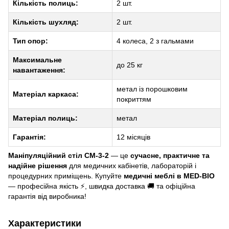
Кількість полиць:
2 шт.
Кількість шухляд:
2 шт.
Тип опор:
4 колеса, 2 з гальмами
Максимальне
до 25 кг
навантаження:
метал із порошковим
Матеріал каркаса:
покриттям
Матеріал полиць:
метал
Гарантія:
12 місяців
Маніпуляційний стіл СМ-3-2
— це
сучасне, практичне та
надійне рішення
для медичних кабінетів, лабораторій і
процедурних приміщень. Купуйте
медичні меблі в MED-BIO
— професійна якість ⚡, швидка доставка 🚚 та офіційна
гарантія від виробника!
Характеристики