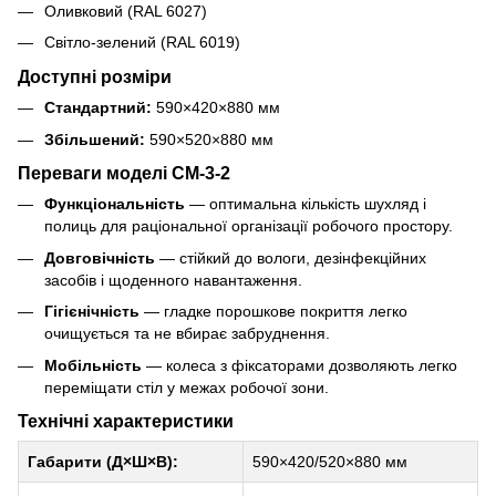
Оливковий (RAL 6027)
Світло-зелений (RAL 6019)
Доступні розміри
Стандартний:
590×420×880 мм
Збільшений:
590×520×880 мм
Переваги моделі СМ-3-2
Функціональність
— оптимальна кількість шухляд і
полиць для раціональної організації робочого простору.
Довговічність
— стійкий до вологи, дезінфекційних
засобів і щоденного навантаження.
Гігієнічність
— гладке порошкове покриття легко
очищується та не вбирає забруднення.
Мобільність
— колеса з фіксаторами дозволяють легко
переміщати стіл у межах робочої зони.
Технічні характеристики
Габарити (Д×Ш×В):
590×420/520×880 мм