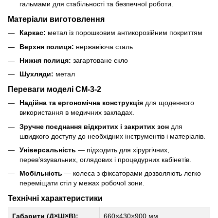
гальмами для стабільності та безпечної роботи.
Матеріали виготовлення
Каркас:
метал із порошковим антикорозійним покриттям
Верхня полиця:
нержавіюча сталь
Нижня полиця:
загартоване скло
Шухляди:
метал
Переваги моделі СМ-3-2
Надійна та ергономічна конструкція
для щоденного
використання в медичних закладах.
Зручне поєднання відкритих і закритих зон
для
швидкого доступу до необхідних інструментів і матеріалів.
Універсальність
— підходить для хірургічних,
перев’язувальних, оглядових і процедурних кабінетів.
Мобільність
— колеса з фіксаторами дозволяють легко
переміщати стіл у межах робочої зони.
Технічні характеристики
Габарити (Д×Ш×В):
660×430×900 мм