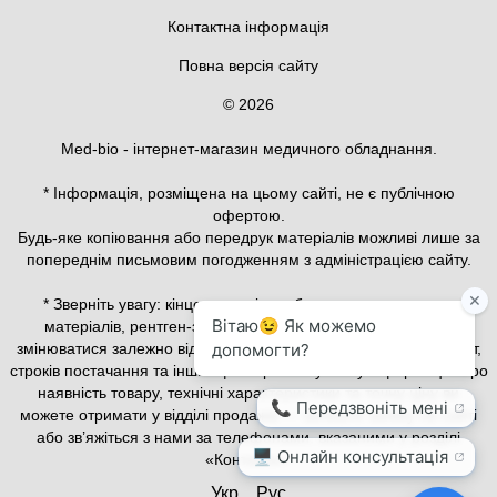
Контактна інформація
Повна версія сайту
© 2026
Med-bio - інтернет-магазин медичного обладнання.
* Інформація, розміщена на цьому сайті, не є публічною
офертою.
Будь-яке копіювання або передрук матеріалів можливі лише за
попереднім письмовим погодженням з адміністрацією сайту.
* Зверніть увагу: кінцева вартість обладнання, витратних
матеріалів, рентген-захисного та медичного одягу може
змінюватися залежно від конфігурації, актуального курсу валют,
строків постачання та інших факторів. Актуальну інформацію про
наявність товару, технічні характеристики та точну ціну ви
можете отримати у відділі продажів — залиште заявку на сайті
або зв’яжіться з нами за телефонами, вказаними у розділі
«Контакти».
Укр
Рус