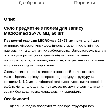
До обраного
Порівняти
Опис
Скло предметне з полем для запису
MICROmed 25×76 мм, 50 шт
Предметні скельця MICROmed 25×76 мм
призначені для
рутинних мікроскопічних досліджень у медичних, клінічних,
навчальних та аналітичних лабораторіях. Використовуються як
основа для розміщення зразків під час виготовлення
мікропрепаратів, забезпечуючи чітке, контрастне та стабільне
зображення під час мікроскопії.
Скельця виготовлені з високоякісного нейтрального скла,
мають ідеально рівну поверхню, однорідну структуру та
товщину
1–1,2 мм
. Шліфовані краї зменшують ризик порізів і
відблисків, а поле для запису дозволяє зручно ідентифікувати
зразки без додаткових маркувальних матеріалів.
Особливості
Ідеально гладка поверхня та прозора структура без