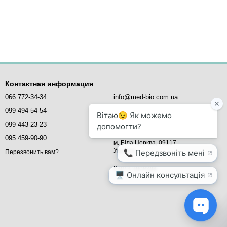
Контактная информация
066 772-34-34
info@med-bio.com.ua
099 494-54-54
MED-BIO - медичне обладнання,
099 443-23-23
вул. Млинова, 5,
офіс 21
095 459-90-90
м. Біла Церква, 09117
Україна
Перезвонить вам?
Карта проезда