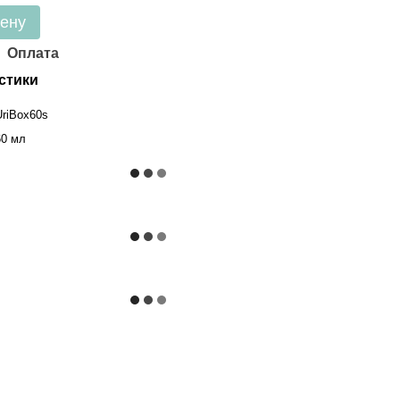
цену
Оплата
стики
UriBox60s
60 мл