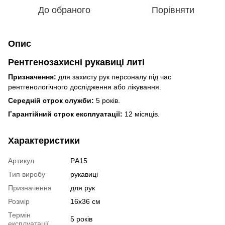
До обраного
Порівняти
Опис
Рентгенозахисні рукавиці литі
Призначення:
для захисту рук персоналу під час
рентгенологічного дослідження або лікування.
Середній строк служби:
5 років.
Гарантійний строк експлуатації:
12 місяців.
Характеристики
Артикул
РA15
Тип виробу
рукавиці
Призначення
для рук
Розмір
16х36 см
Термін
5 років
експлуатації