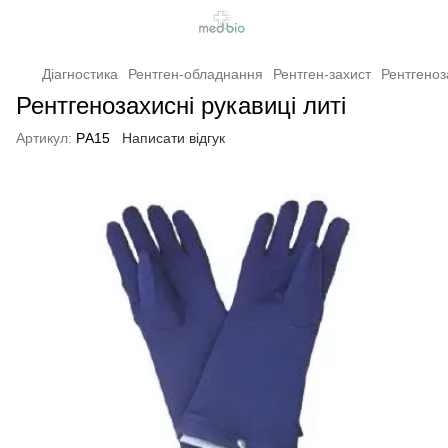
Діагностика
Рентген-обладнання
Рентген-захист
Рентгеноза
Рентгенозахисні рукавиці литі
Артикул:
РA15
Написати відгук