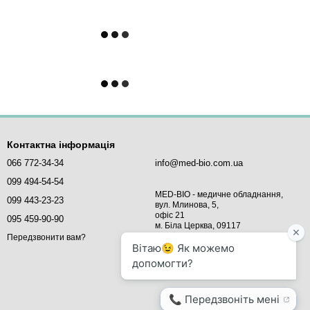
Контактна інформація
066 772-34-34
info@med-bio.com.ua
099 494-54-54
MED-BIO - медичне обладнання,
099 443-23-23
вул. Млинова, 5,
офіс 21
095 459-90-90
м. Біла Церква, 09117
Україна
Передзвонити вам?
Мапа проїзду