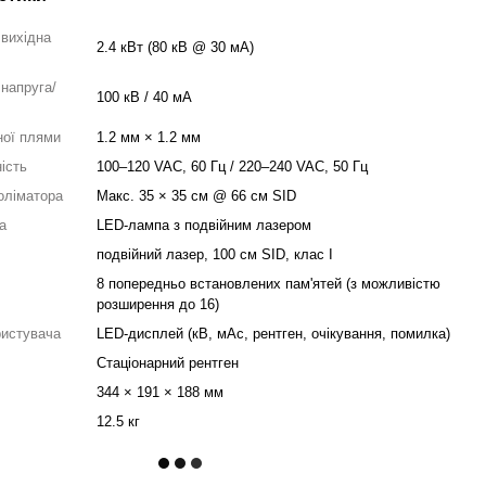
вихідна
2.4 кВт (80 кВ @ 30 мА)
напруга/
100 кВ / 40 мА
ної плями
1.2 мм × 1.2 мм
ість
100–120 VAC, 60 Гц / 220–240 VAC, 50 Гц
оліматора
Макс. 35 × 35 см @ 66 см SID
а
LED-лампа з подвійним лазером
подвійний лазер, 100 см SID, клас I
8 попередньо встановлених пам'ятей (з можливістю
розширення до 16)
ристувача
LED-дисплей (кВ, мАс, рентген, очікування, помилка)
Стаціонарний рентген
344 × 191 × 188 мм
12.5 кг