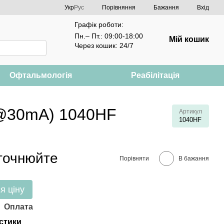
Порівняння
Укр
Рус
Бажання
Вхід
Графік роботи:
Пн.– Пт.: 09:00-18:00
Мій кошик
Через кошик: 24/7
Офтальмологія
Реабілітація
V@30mA) 1040HF
Артикул
1040HF
уточнюйте
Порівняти
В бажання
я ціну
Оплата
стики