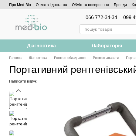
Перейти до основного контенту
Про Med-Bio
Оплата і доставка
Обмін та повернення
Бренди
Ко
066 772-34-34
099 4
Діагностика
Лабораторія
Головна
Діагностика
Рентген-обладнання
Рентген-апарати
Порта
Портативний рентгенівськ
Написати відгук