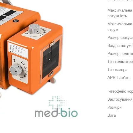
Максимальна 
потужність
Максимальна 
струм
Розмір фокус
Вхідна потужн
Розмір поля к
Тип коліматор
Тип лазера
APR Пам'ять
Інтерфейс ко
Застосування
Розміри
Вага