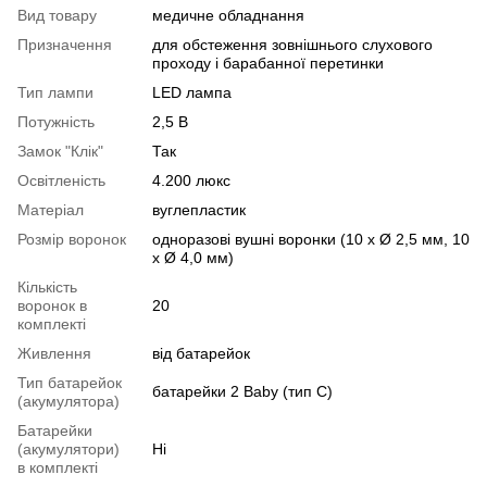
Вид товару
медичне обладнання
Призначення
для обстеження зовнішнього слухового
проходу і барабанної перетинки
Тип лампи
LED лампа
Потужність
2,5 В
Замок "Клік"
Так
Освітленість
4.200 люкс
Матеріал
вуглепластик
Розмір воронок
одноразові вушні воронки (10 x Ø 2,5 мм, 10
x Ø 4,0 мм)
Кількість
воронок в
20
комплекті
Живлення
від батарейок
Тип батарейок
батарейки 2 Baby (тип C)
(акумулятора)
Батарейки
(акумулятори)
Ні
в комплекті