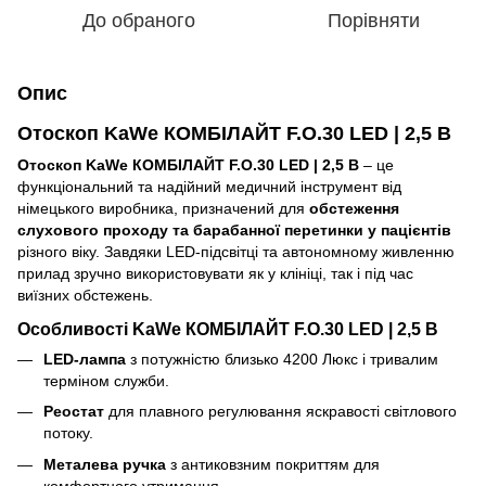
До обраного
Порівняти
Опис
Отоскоп KaWe КОМБІЛАЙТ F.O.30 LED | 2,5 В
Отоскоп KaWe КОМБІЛАЙТ F.O.30 LED | 2,5 В
– це
функціональний та надійний медичний інструмент від
німецького виробника, призначений для
обстеження
слухового проходу та барабанної перетинки у пацієнтів
різного віку. Завдяки LED-підсвітці та автономному живленню
прилад зручно використовувати як у клініці, так і під час
виїзних обстежень.
Особливості KaWe КОМБІЛАЙТ F.O.30 LED | 2,5 В
LED-лампа
з потужністю близько 4200 Люкс і тривалим
терміном служби.
Реостат
для плавного регулювання яскравості світлового
потоку.
Металева ручка
з антиковзним покриттям для
комфортного утримання.