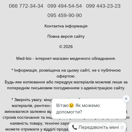
066 772-34-34
099 494-54-54
099 443-23-23
095 459-90-90
Контактна інформація
Повна версія сайту
© 2026
Med-bio - інтернет-магазин медичного обладнання.
* Інформація, розміщена на цьому сайті, не є публічною
офертою.
Будь-яке копіювання або передрук матеріалів можливі лише за
попереднім письмовим погодженням з адміністрацією сайту.
* Зверніть увагу: кінцева вартість обладнання, витратних
матеріалів, рентген-захисного та медичного одягу може
змінюватися залежно від конфігурації, актуального курсу валют,
строків постачання та інших факторів. Актуальну інформацію про
наявність товару, технічні характеристики та точну ціну ви
можете отримати у відділі продажів — залиште заявку на сайті