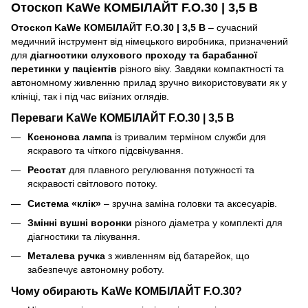
Отоскоп KaWe КОМБІЛАЙТ F.O.30 | 3,5 В
Отоскоп KaWe КОМБІЛАЙТ F.O.30 | 3,5 В
– сучасний
медичний інструмент від німецького виробника, призначений
для
діагностики слухового проходу та барабанної
перетинки у пацієнтів
різного віку. Завдяки компактності та
автономному живленню прилад зручно використовувати як у
клініці, так і під час виїзних оглядів.
Переваги KaWe КОМБІЛАЙТ F.O.30 | 3,5 В
Ксенонова лампа
із тривалим терміном служби для
яскравого та чіткого підсвічування.
Реостат
для плавного регулювання потужності та
яскравості світлового потоку.
Система «клік»
– зручна заміна головки та аксесуарів.
Змінні вушні воронки
різного діаметра у комплекті для
діагностики та лікування.
Металева ручка
з живленням від батарейок, що
забезпечує автономну роботу.
Чому обирають KaWe КОМБІЛАЙТ F.O.30?