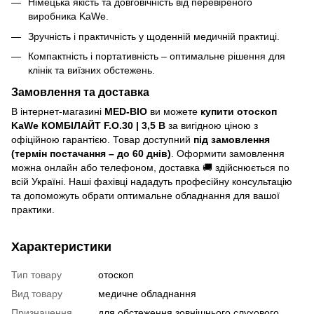
Німецька якість та довговічність від перевіреного
виробника KaWe.
Зручність і практичність у щоденній медичній практиці.
Компактність і портативність – оптимальне рішення для
клінік та виїзних обстежень.
Замовлення та доставка
В інтернет-магазині
MED-BIO
ви можете
купити отоскоп
KaWe КОМБІЛАЙТ F.O.30 | 3,5 В
за вигідною ціною з
офіційною гарантією. Товар доступний
під замовлення
(термін постачання – до 60 днів)
. Оформити замовлення
можна онлайн або телефоном, доставка 🚚 здійснюється по
всій Україні. Наші фахівці нададуть професійну консультацію
та допоможуть обрати оптимальне обладнання для вашої
практики.
Характеристики
Тип товару
отоскоп
Вид товару
медичне обладнання
Призначення
для обстеження зовнішнього слухового