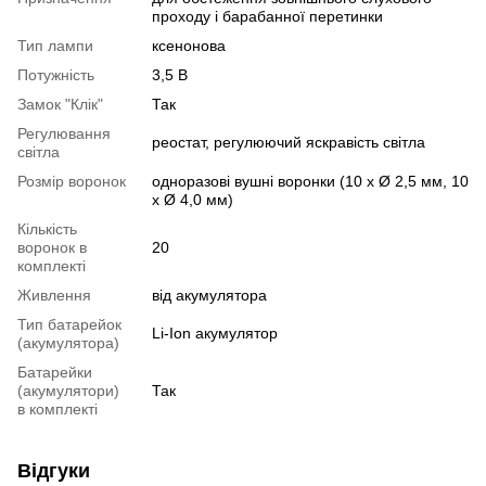
проходу і барабанної перетинки
Тип лампи
ксенонова
Потужність
3,5 В
Замок "Клік"
Так
Регулювання
реостат, регулюючий яскравість світла
світла
Розмір воронок
одноразові вушні воронки (10 x Ø 2,5 мм, 10
x Ø 4,0 мм)
Кількість
воронок в
20
комплекті
Живлення
від акумулятора
Тип батарейок
Li-Ion акумулятор
(акумулятора)
Батарейки
(акумулятори)
Так
в комплекті
Відгуки