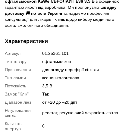
офтальмоскоп KaWe ЄВРОЛАЙТ E36 3,5 В
з офіційною
гарантією якості від виробника. Ми пропонуємо
швидку
доставку 🚚 по всій Україні
та надаємо професійні
консультації для лікарів і клінік щодо вибору медичного
офтальмологічного обладнання.
Характеристики
Артикул
01.25361.101
Тип товару
офтальмоскоп
Призначення
для огляду перефірії сітківки
Тип лампи
ксенон-галогенова
Потужність
3,5 В
Замок "Клік"
Так
Діапазон лінз
от +20 до –20 дпт
Регулювання
реостат, регулюючий яскравість світла
світла
Кількість
6
апертур