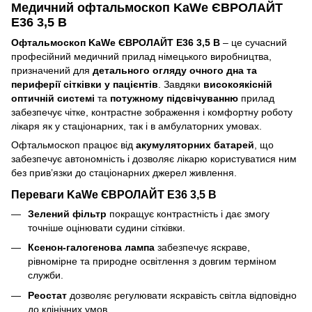
Медичний офтальмоскоп KaWe ЄВРОЛАЙТ
E36 3,5 В
Офтальмоскоп KaWe ЄВРОЛАЙТ E36 3,5 В
– це сучасний
професійний медичний прилад німецького виробництва,
призначений для
детального огляду очного дна та
периферії сітківки у пацієнтів
. Завдяки
високоякісній
оптичній системі
та
потужному підсвічуванню
прилад
забезпечує чітке, контрастне зображення і комфортну роботу
лікаря як у стаціонарних, так і в амбулаторних умовах.
Офтальмоскоп працює від
акумуляторних батарей
, що
забезпечує автономність і дозволяє лікарю користуватися ним
без прив’язки до стаціонарних джерел живлення.
Переваги KaWe ЄВРОЛАЙТ E36 3,5 В
Зелений фільтр
покращує контрастність і дає змогу
точніше оцінювати судини сітківки.
Ксенон-галогенова лампа
забезпечує яскраве,
рівномірне та природне освітлення з довгим терміном
служби.
Реостат
дозволяє регулювати яскравість світла відповідно
до клінічних умов.