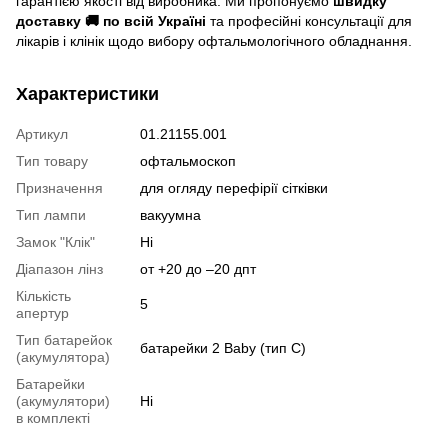
гарантією якості від виробника. Ми пропонуємо
швидку
доставку 🚚 по всій Україні
та професійні консультації для
лікарів і клінік щодо вибору офтальмологічного обладнання.
Характеристики
Артикул
01.21155.001
Тип товару
офтальмоскоп
Призначення
для огляду перефірії сітківки
Тип лампи
вакуумна
Замок "Клік"
Ні
Діапазон лінз
от +20 до –20 дпт
Кількість
5
апертур
Тип батарейок
батарейки 2 Baby (тип C)
(акумулятора)
Батарейки
(акумулятори)
Ні
в комплекті