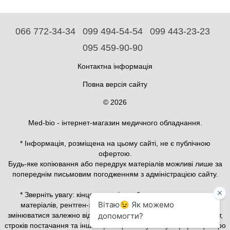
066 772-34-34
099 494-54-54
099 443-23-23
095 459-90-90
Контактна інформація
Повна версія сайту
© 2026
Med-bio - інтернет-магазин медичного обладнання.
* Інформація, розміщена на цьому сайті, не є публічною
офертою.
Будь-яке копіювання або передрук матеріалів можливі лише за
попереднім письмовим погодженням з адміністрацією сайту.
* Зверніть увагу: кінцева вартість обладнання, витратних
матеріалів, рентген-захисного та медичного одягу може
змінюватися залежно від конфігурації, актуального курсу валют,
строків постачання та інших факторів. Актуальну інформацію про