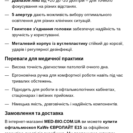
Діапазон лінз
від +20 до -20 діоптрій – для точного
фокусування на різних відстанях.
5 апертур
дають можливість вибору оптимального
освітлення для різних клінічних ситуацій.
Гвинтове з’єднання головки
забезпечує надійність та
зручність у користуванні.
Металевий корпус із вуглепластику
стійкий до корозії,
ударів і регулярної дезінфекції.
Переваги для медичної практики
Висока точність діагностики патологій очного дна.
Ергономічна ручка для комфортної роботи навіть під час
тривалих обстежень.
Підходить для роботи в офтальмологічних кабінетах,
стаціонарах і виїзних прийомах.
Німецька якість, довговічність і надійність компонентів.
Замовлення та доставка
В інтернет-магазині
MED-BIO.COM.UA
ви можете
купити
офтальмоскоп KaWe ЄВРОЛАЙТ E15
за офіційною