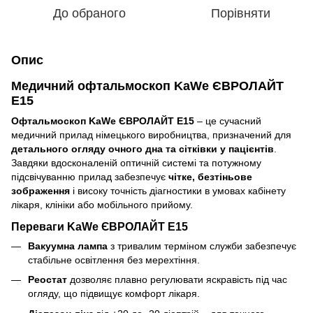
До обраного
Порівняти
Опис
Медичний офтальмоскоп KaWe ЄВРОЛАЙТ
E15
Офтальмоскоп KaWe ЄВРОЛАЙТ E15
– це сучасний
медичний прилад німецького виробництва, призначений для
детального огляду очного дна та сітківки у пацієнтів
.
Завдяки вдосконаленій оптичній системі та потужному
підсвічуванню прилад забезпечує
чітке, безтіньове
зображення
і високу точність діагностики в умовах кабінету
лікаря, клініки або мобільного прийому.
Переваги KaWe ЄВРОЛАЙТ E15
Вакуумна лампа
з тривалим терміном служби забезпечує
стабільне освітлення без мерехтіння.
Реостат
дозволяє плавно регулювати яскравість під час
огляду, що підвищує комфорт лікаря.