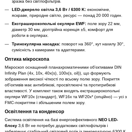
зразка без світлофільтрів.
LED-джерело світла 3,6 Вт / 6300 K:
економічне,
яскраве, природне світло, ресурс — понад 20 000 годин.
Екстраширокопольні окуляри EWF:
поле зору 22 мм,
діаметр 30 мм, діоптрійна корекція ±5, комфорт для
роботи в окулярах.
Тринокулярна насадка:
поворот на 360°, кут нахилу 30°,
сумісність з камерами та адаптерами.
Оптика мікроскопа
Мікроскоп оснащений планахроматичними об'єктивами DIN
Infinity Plan (4x, 10x, 40x(s), 100x(s, oil)), що формують
зображення високої чіткості по всьому полю зору. Покриття
об'єктивів має антиблікові, просвітлюючі та протигрибкові
властивості. У комплект також входять екстраширокопольні
окуляри WF10x (стандарт), WF16x та WF20x* (опційно) — усі з
FMC-покриттям і збільшеним полем зору.
Освітлення та конденсор
Система освітлення на базі енергоефективного
NEO LED-
блоку
3,6 Вт не потребує додаткових світлофільтрів і
забезпечує стабільний світловий потік із температурою 6300 К.