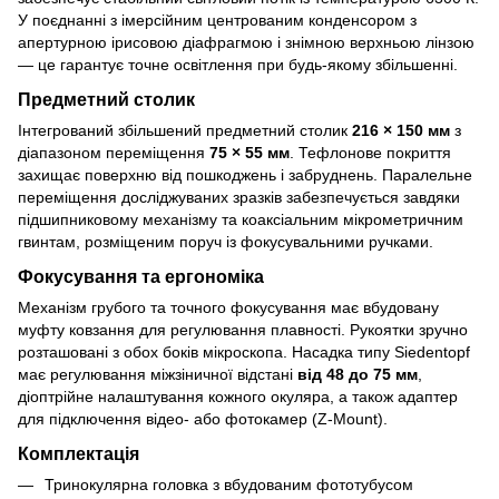
У поєднанні з імерсійним центрованим конденсором з
апертурною ірисовою діафрагмою і знімною верхньою лінзою
— це гарантує точне освітлення при будь-якому збільшенні.
Предметний столик
Інтегрований збільшений предметний столик
216 × 150 мм
з
діапазоном переміщення
75 × 55 мм
. Тефлонове покриття
захищає поверхню від пошкоджень і забруднень. Паралельне
переміщення досліджуваних зразків забезпечується завдяки
підшипниковому механізму та коаксіальним мікрометричним
гвинтам, розміщеним поруч із фокусувальними ручками.
Фокусування та ергономіка
Механізм грубого та точного фокусування має вбудовану
муфту ковзання для регулювання плавності. Рукоятки зручно
розташовані з обох боків мікроскопа. Насадка типу Siedentopf
має регулювання міжзіничної відстані
від 48 до 75 мм
,
діоптрійне налаштування кожного окуляра, а також адаптер
для підключення відео- або фотокамер (Z-Mount).
Комплектація
Тринокулярна головка з вбудованим фототубусом