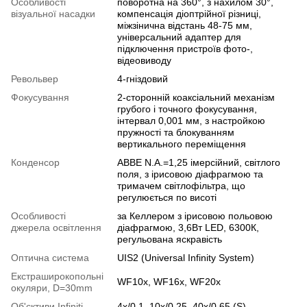
Особливості
поворотна на 360°, з нахилом 30°,
візуальної насадки
компенсація діоптрійної різниці,
міжзінична відстань 48-75 мм,
універсальний адаптер для
підключення пристроїв фото-,
відеовиводу
Револьвер
4-гніздовий
Фокусування
2-сторонній коаксіальний механізм
грубого і точного фокусування,
інтервал 0,001 мм, з настройкою
пружності та блокуванням
вертикального переміщення
Конденсор
ABBE N.A.=1,25 імерсійний, світлого
поля, з ірисовою діафрагмою та
тримачем світлофільтра, що
регулюється по висоті
Особливості
за Келлером з ірисовою польовою
джерела освітлення
діафрагмою, 3,6Вт LED, 6300К,
регульована яскравість
Оптична система
UIS2 (Universal Infinity System)
Екстраширокопольні
WF10х, WF16х, WF20x
окуляри, D=30mm
Об'єктиви Infiniti
4х/0,1, 10х/0,25, 40х/0,65 (S),