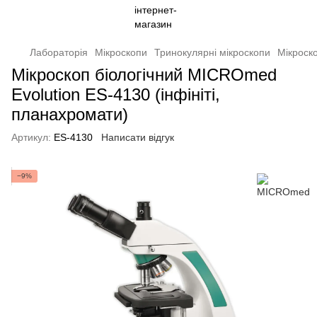
Лабораторія
Мікроскопи
Тринокулярні мікроскопи
Мікроско
Мікроскоп біологічний MICROmed
Evolution ES-4130 (інфініті,
планахромати)
Артикул:
ES-4130
Написати відгук
−9%