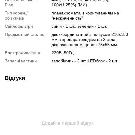
Plan
100х/1,25(S) (МИ)
Тип корекції
планахромати, з коригуванням на
об'єктивів
"нескінченність"
Світлофільтри
синій - 1 шт., зелений - 1 шт.
Предметний столик
двохкоординатний з ноніусом 216x150
мм з препаратоводієм на 2 скла,
діапазон переміщення 75х55 мм
Електроживлення
220В, 50Гц
Запасні частини
запобіжник - 2 шт, LEDблок - 2 шт
Відгуки
Додайте перший відгук