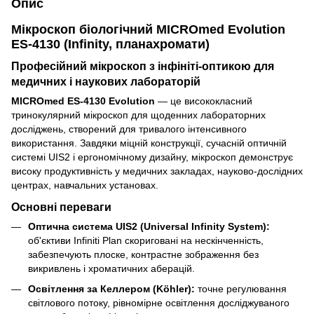
Опис
Мікроскоп біологічний MICROmed Evolution
ES-4130 (Infinity, планахромати)
Професійний мікроскоп з інфініті-оптикою для
медичних і наукових лабораторій
MICROmed ES-4130 Evolution
— це висококласний
тринокулярний мікроскоп для щоденних лабораторних
досліджень, створений для тривалого інтенсивного
використання. Завдяки міцній конструкції, сучасній оптичній
системі UIS2 і ергономічному дизайну, мікроскоп демонструє
високу продуктивність у медичних закладах, науково-дослідних
центрах, навчальних установах.
Основні переваги
Оптична система UIS2 (Universal Infinity System):
об'єктиви Infiniti Plan скориговані на нескінченність,
забезпечують плоске, контрастне зображення без
викривлень і хроматичних аберацій.
Освітлення за Келлером (Köhler):
точне регулювання
світлового потоку, рівномірне освітлення досліджуваного