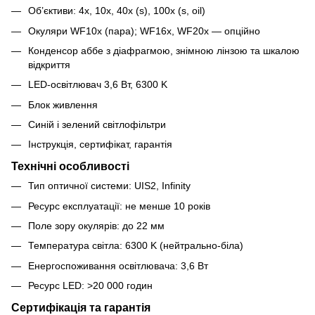
Об’єктиви: 4x, 10x, 40x (s), 100x (s, oil)
Окуляри WF10x (пара); WF16x, WF20x — опційно
Конденсор аббе з діафрагмою, знімною лінзою та шкалою
відкриття
LED-освітлювач 3,6 Вт, 6300 K
Блок живлення
Синій і зелений світлофільтри
Інструкція, сертифікат, гарантія
Технічні особливості
Тип оптичної системи: UIS2, Infinity
Ресурс експлуатації: не менше 10 років
Поле зору окулярів: до 22 мм
Температура світла: 6300 K (нейтрально-біла)
Енергоспоживання освітлювача: 3,6 Вт
Ресурс LED: >20 000 годин
Сертифікація та гарантія