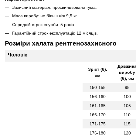
Захисний матеріал: просвинцьована гума.
Маса виробу: не більш ніж 9,5 кг.
Середній строк служби: 5 років.
Гарантійний строк експлуатації: 12 місяців.
Розміри халата рентгенозахисного
Чоловік
Довжин
Зріст (8),
виробу
см
(6), см
150-155
95
156-160
100
161-165
105
166-170
110
171-175
115
176-180
120