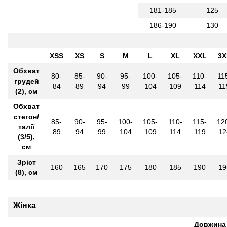
181-185
125
186-190
130
XSS
XS
S
M
L
XL
XXL
3X
Обхват
80-
85-
90-
95-
100-
105-
110-
11
грудей
84
89
94
99
104
109
114
11
(2), см
Обхват
стегон/
85-
90-
95-
100-
105-
110-
115-
12
талії
89
94
99
104
109
114
119
12
(3/5),
см
Зріст
160
165
170
175
180
185
190
19
(8), см
Жінка
Довжина