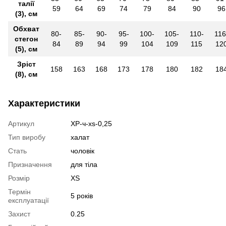
талії
59
64
69
74
79
84
90
96
(3), см
Обхват
80-
85-
90-
95-
100-
105-
110-
116
стегон
84
89
94
99
104
109
115
12
(5), см
Зріст
158
163
168
173
178
180
182
18
(8), см
Характеристики
Артикул
ХР-ч-xs-0,25
Тип виробу
халат
Стать
чоловік
Призначення
для тіла
Розмір
XS
Термін
5 років
експлуатації
Захист
0.25