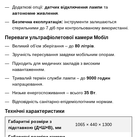
Додаткові опції:
датчик відключення лампи
та
автономне живлення
.
Безпечна експлуатація:
інструменти залишаються
стерильними до 7 діб при контрольованому використанні.
Переваги ультрафіолетової камери Мобіл
Великий об’єм зберігання – до
80 літрів
.
Зручність пересування завдяки мобільним опорам.
Підходить для медичних закладів з високим
навантаженням.
Тривалий термін служби лампи – до
9000 годин
напрацювання.
Низьке енергоспоживання – всього
35 Вт
.
Відповідність санітарно-епідеміологічним нормам.
Технічні характеристики
Габаритні розміри з
1065 × 440 × 1300
підставкою (Д×Ш×В), мм
Габаритні розміри камери