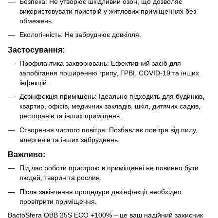
Безпека: Не утворює шкідливий озон, що дозволяє
використовувати пристрій у житлових приміщеннях без
обмежень.
Екологічність: Не забруднює довкілля.
Застосування:
Профілактика захворювань: Ефективний засіб для
запобігання поширенню грипу, ГРВІ, COVID-19 та інших
інфекцій.
Дезінфекція приміщень: Ідеально підходить для будинків,
квартир, офісів, медичних закладів, шкіл, дитячих садків,
ресторанів та інших приміщень.
Створення чистого повітря: Позбавляє повітря від пилу,
алергенів та інших забруднень.
Важливо:
Під час роботи пристрою в приміщенні не повинно бути
людей, тварин та рослин.
Після закінчення процедури дезінфекції необхідно
провітрити приміщення.
BactoSfera OBB 25S ECO +100% – це ваш надійний захисник