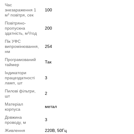
Час
знезараження 1
100
м³ повітря, сек
Повітряно-
пропускна
200
здатність, м³/год
Пік УФС
випромінювання,
254
нм
Програмований
Так
таймер
Індикатори
працездатності
3
ламп, шт
Пилові фільтри,
2
шт
Матеріал
метал
корпуса
Довжина
3
проводу, м
Живлення
220В, 50Гц