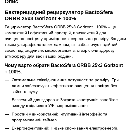
Опис
Бактерицидний рециркулятор BactoSfera
ORBB 25х3 Gorizont + 100%
Рециркулятор BactoSfera ORBB 25x3 Gorizont +100% – це
компактний і ефективний пристрій, призначений для
очищення повітря у приміщеннях середнього розміру. Завдяки
трьом ультрафіолетовим лампам, він забезпечує надійний
захист від шкідливих мікроорганізмів, створюючи здорову
атмосферу для вас і вашої родини.
Чому варто обрати BactoSfera ORBB 25х3 Gorizont
+ 100%:
Оптимальне співвідношення потужності та розміру: Три
лампи забезпечують ефективне очищення повітря без
зайвого шуму.
Безпечний для здоров'я: Закрита конструкція запобігає
виходу шкідливого УФ-випромінювання.
Простий у використанні: Інтуїтивний інтерфейс та
програмований таймер.
Енергоефективний: Низьке споживання електроенергії.