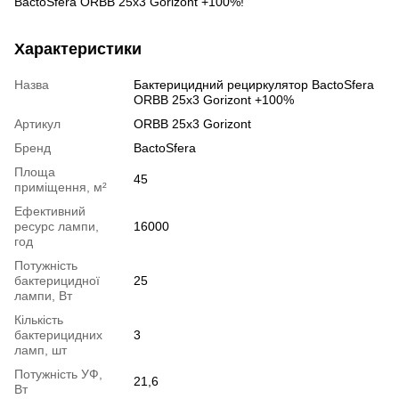
BactoSfera ORBB 25x3 Gorizont +100%!
Характеристики
Назва
Бактерицидний рециркулятор BactoSfera
ORBB 25х3 Gorizont +100%
Артикул
ORBB 25х3 Gorizont
Бренд
BactoSfera
Площа
45
приміщення, м²
Ефективний
ресурс лампи,
16000
год
Потужність
бактерицидної
25
лампи, Вт
Кількість
бактерицидних
3
ламп, шт
Потужність УФ,
21,6
Вт